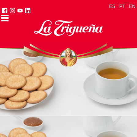
ES
PT
EN