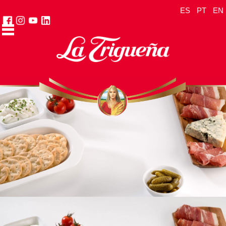
ES
PT
EN