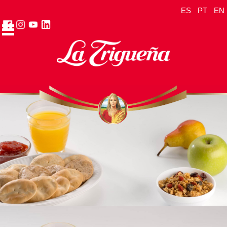
ES
PT
EN