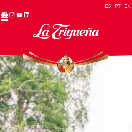
ES
PT
EN