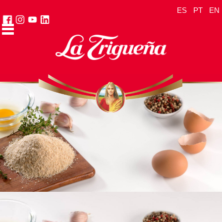
ES
PT
EN