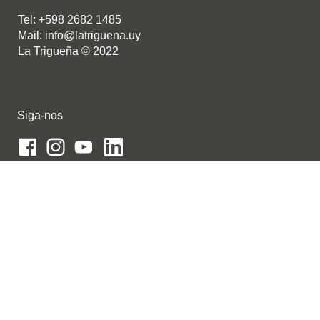
Tel: +598 2682 1485
Mail: info@latriguena.uy
La Trigueña © 2022
Siga-nos
Contato
Trabalhe conosco
Junte-se a nossa rede de distribuidores
Designed by
ISF
.