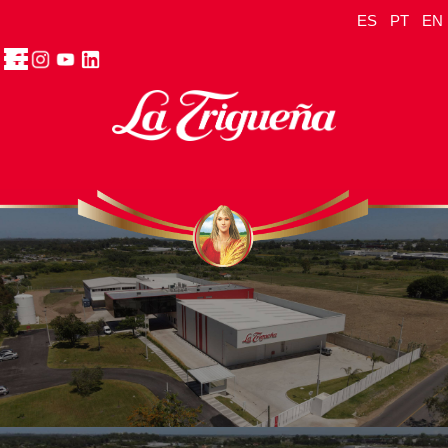
ES
PT
EN